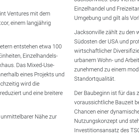
Einzelhandel und Freizeita
int Ventures mit dem
Umgebung und gilt als Vor
cor, einem langjährig
Jacksonville zählt zu den
Südosten der USA und profi
etern entstehen etwa 100
wirtschaftlicher Diversifi
inheiten, Einzelhandels-
urbanem Wohn- und Arbeit
rkhaus. Das Mixed-Use-
zunehmend zu einem moder
nerhalb eines Projekts und
Standortqualität.
chzeitig wird die
duziert und eine breitere
Der Baubeginn ist für das 
voraussichtliche Bauzeit b
Chancen einer dynamische
n unmittelbarer Nähe zur
Nutzungskonzept und steht 
Investitionsansatz des TSO